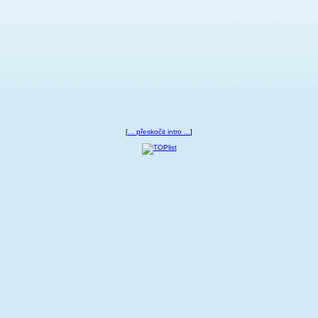
[
... přeskočit intro ...
]